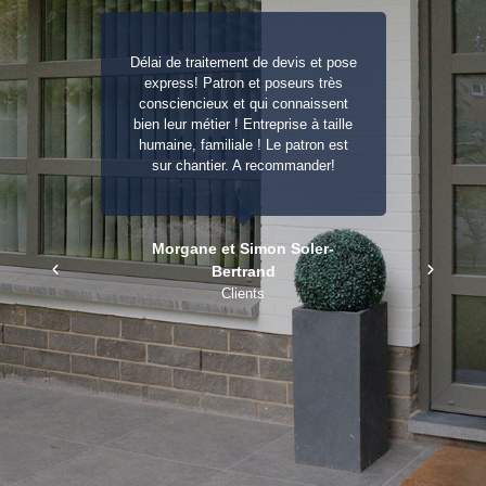
el,
Délai de traitement de devis et pose
De
us
express! Patron et poseurs très
rs
consciencieux et qui connaissent
ez
bien leur métier ! Entreprise à taille
ef
 un
humaine, familiale ! Le patron est
V
ail
sur chantier. A recommander!
q
nté
c
en
ui
Morgane et Simon Soler-
mes
Bertrand
s,
Clients
es
ien
à
t
es