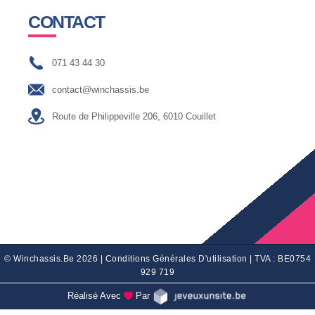
CONTACT
071 43 44 30
contact@winchassis.be
Route de Philippeville 206, 6010 Couillet
© Winchassis.be 2026 |
Conditions Générales D'utilisation
| TVA : BE0754
929 719
Réalisé Avec
Par